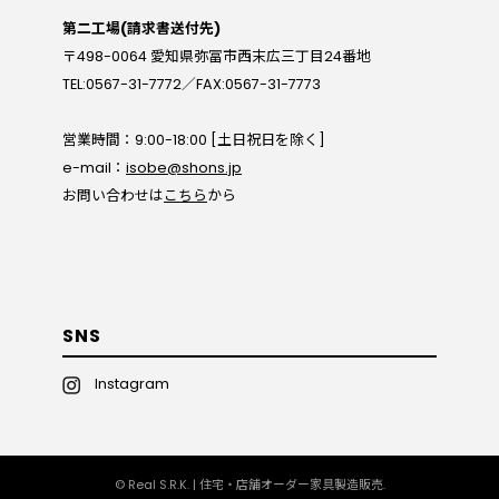
第二工場(請求書送付先)
〒498-0064 愛知県弥冨市西末広三丁目24番地
TEL:0567-31-7772／FAX:0567-31-7773
営業時間：9:00-18:00 [土日祝日を除く]
e-mail：
isobe@shons.jp
お問い合わせは
こちら
から
SNS
Instagram
© Real S.R.K. | 住宅・店舗オーダー家具製造販売.